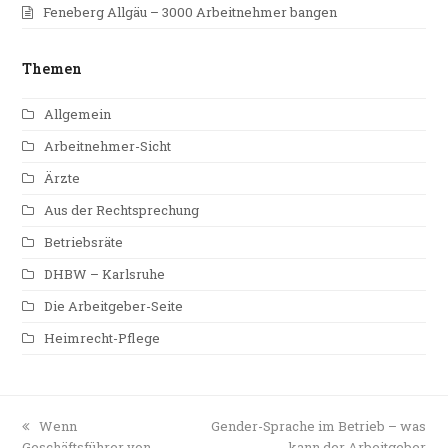
Feneberg Allgäu – 3000 Arbeitnehmer bangen
Themen
Allgemein
Arbeitnehmer-Sicht
Ärzte
Aus der Rechtsprechung
Betriebsräte
DHBW – Karlsruhe
Die Arbeitgeber-Seite
Heimrecht-Pflege
vorheriger
Wenn
Nächster
Gender-Sprache im Betrieb – was
Geschäftsführer von
Beitrag:
Beitrag:
kann der Arbeitgeber