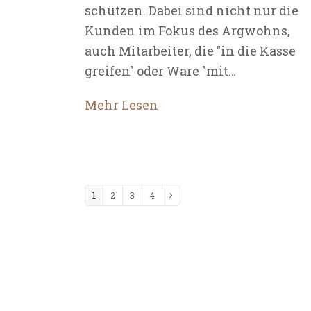
schützen. Dabei sind nicht nur die
Kunden im Fokus des Argwohns,
auch Mitarbeiter, die "in die Kasse
greifen" oder Ware "mit…
Mehr Lesen
Seite
1
Seite
2
Seite
3
Seite
4
Vorwärts