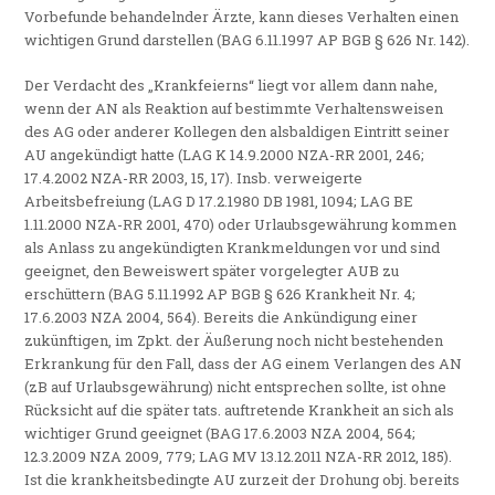
Vorbefunde behandelnder Ärzte, kann dieses Verhalten einen
wichtigen Grund darstellen (BAG 6.11.1997 AP BGB § 626 Nr. 142).
Der Verdacht des „Krankfeierns“ liegt vor allem dann nahe,
wenn der AN als Reaktion auf bestimmte Verhaltensweisen
des AG oder anderer Kollegen den alsbaldigen Eintritt seiner
AU angekündigt hatte (LAG K 14.9.2000 NZA-RR 2001, 246;
17.4.2002 NZA-RR 2003, 15, 17). Insb. verweigerte
Arbeitsbefreiung (LAG D 17.2.1980 DB 1981, 1094; LAG BE
1.11.2000 NZA-RR 2001, 470) oder Urlaubsgewährung kommen
als Anlass zu angekündigten Krankmeldungen vor und sind
geeignet, den Beweiswert später vorgelegter AUB zu
erschüttern (BAG 5.11.1992 AP BGB § 626 Krankheit Nr. 4;
17.6.2003 NZA 2004, 564). Bereits die Ankündigung einer
zukünftigen, im Zpkt. der Äußerung noch nicht bestehenden
Erkrankung für den Fall, dass der AG einem Verlangen des AN
(zB auf Urlaubsgewährung) nicht entsprechen sollte, ist ohne
Rücksicht auf die später tats. auftretende Krankheit an sich als
wichtiger Grund geeignet (BAG 17.6.2003 NZA 2004, 564;
12.3.2009 NZA 2009, 779; LAG MV 13.12.2011 NZA-RR 2012, 185).
Ist die krankheitsbedingte AU zurzeit der Drohung obj. bereits