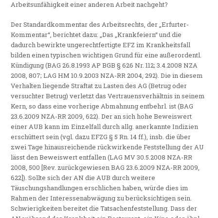
Arbeitsunfähigkeit einer anderen Arbeit nachgeht?
Der Standardkommentar des Arbeitsrechts, der „Erfurter-
Kommentar“, berichtet dazu: „Das „Krankfeiern“ und die
dadurch bewirkte ungerechtfertigte EFZ im Krankheitsfall
bilden einen typischen wichtigen Grund für eine außerordentl.
Kündigung (BAG 26.8.1993 AP BGB § 626 Nr. 112; 3.4.2008 NZA
2008, 807; LAG HM 10.9.2003 NZA-RR 2004, 292). Die in diesem
Verhalten liegende Straftat zu Lasten des AG (Betrug oder
versuchter Betrug) verletzt das Vertrauensverhältnis in seinem
Kern, so dass eine vorherige Abmahnung entbehrl. ist (BAG
23.6.2009 NZA-RR 2009, 622). Der an sich hohe Beweiswert
einer AUB kann im Einzelfall durch allg. anerkannte Indizien
erschüttert sein (vgl. dazu EFZG § 5 Rn. 14 ff.), insb. die über
zwei Tage hinausreichende rückwirkende Feststellung der AU
lässt den Beweiswert entfallen (LAG MV 30.5.2008 NZA-RR
2008, 500 [Rev. zurückgewiesen BAG 23.6.2009 NZA-RR 2009,
622]). Sollte sich der AN die AUB durch weitere
Täuschungshandlungen erschlichen haben, würde dies im
Rahmen der Interessenabwägung zu berücksichtigen sein.
Schwierigkeiten bereitet die Tatsachenfeststellung. Dass der