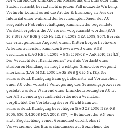
AN während der Krankheit ein Restaurant, ein Kino oder ähnl.
Stätten aufsucht, besitzt nicht in jedem Fall indizielle Wirkung.
Vielmehr kommt es auf die Art der Erkrankung an. Aus der
Intensität einer während der bescheinigten Dauer der AU
ausgeübten Nebenbeschäftigung kann sich der begründete
Verdacht ergeben, die AU sei nur vorgetäuscht worden (BAG
26.8.1993 AP BGB § 626 Nr. 112; 3.4.2008 NZA 2008, 807). Bereits
das ernst gemeinte Angebot, einem Dritten körperl. schwere
Arbeiten zu leisten, kann den Beweiswert einer AUB
erschüttern (LAG HE 1.4.2009 – 6 Sa 1593/08 – AuR 2010, 131 [LS]).
Der Verdacht des „Krankfeierns“ wird als Verdacht einer
strafbaren Handlung als mögl. wichtiger Grund überwiegend
anerkannt (LAG M 3.11.2000 LAGE BGB § 626 Nr. 131). Die
außerordentl. Kündigung kann ggf. alternativ auf Vortäuschen
einer AU oder vorsätzl. Verzögerung des Genesungsprozesses
gestützt werden. Während einer krankheitsbedingten AU ist
der AN zu einem gesundheitsfördernden Verhalten
verpflichtet. Die Verletzung dieser Pflicht kann zur
außerordentl. Kündigung berechtigen (BAG 2.3.2006 NZA-RR
2006, 636; 3.4.2008 NZA 2008, 807). – Behindert der AN eine
ärztl. Begutachtung seiner Gesundheit durch beharrl.
Verweigerung des Einverständnisses zur Beiziehung der