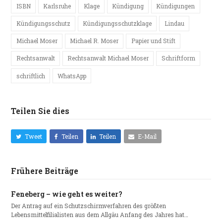
ISBN
Karlsruhe
Klage
Kündigung
Kündigungen
Kündigungsschutz
Kündigungsschutzklage
Lindau
Michael Moser
Michael R. Moser
Papier und Stift
Rechtsanwalt
Rechtsanwalt Michael Moser
Schriftform
schriftlich
WhatsApp
Teilen Sie dies
Tweet
Teilen
Teilen
E-Mail
Frühere Beiträge
Feneberg – wie geht es weiter?
Der Antrag auf ein Schutzschirmverfahren des größten
Lebensmittelfilialisten aus dem Allgäu Anfang des Jahres hat…