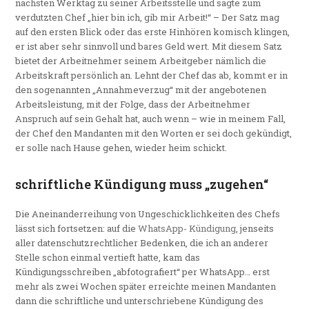
nächsten Werktag zu seiner Arbeitsstelle und sagte zum
verdutzten Chef „hier bin ich, gib mir Arbeit!“ – Der Satz mag
auf den ersten Blick oder das erste Hinhören komisch klingen,
er ist aber sehr sinnvoll und bares Geld wert. Mit diesem Satz
bietet der Arbeitnehmer seinem Arbeitgeber nämlich die
Arbeitskraft persönlich an. Lehnt der Chef das ab, kommt er in
den sogenannten „Annahmeverzug“ mit der angebotenen
Arbeitsleistung, mit der Folge, dass der Arbeitnehmer
Anspruch auf sein Gehalt hat, auch wenn – wie in meinem Fall,
der Chef den Mandanten mit den Worten er sei doch gekündigt,
er solle nach Hause gehen, wieder heim schickt.
schriftliche Kündigung muss „zugehen“
Die Aneinanderreihung von Ungeschicklichkeiten des Chefs
lässt sich fortsetzen: auf die
WhatsApp- Kündigung
, jenseits
aller datenschutzrechtlicher Bedenken, die ich an anderer
Stelle schon einmal vertieft hatte, kam das
Kündigungsschreiben „abfotografiert“ per WhatsApp… erst
mehr als zwei Wochen später erreichte meinen Mandanten
dann die schriftliche und unterschriebene Kündigung des