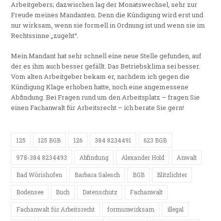
Arbeitgebers; dazwischen lag der Monatswechsel, sehr zur
Freude meines Mandanten. Denn die Kündigung wird erst und
nur wirksam, wenn sie formell in Ordnung ist und wenn sie im
Rechtssinne „zugeht“.
Mein Mandant hat sehr schnell eine neue Stelle gefunden, auf
der es ihm auch besser gefällt. Das Betriebsklima sei besser.
Vom alten Arbeitgeber bekam er, nachdem ich gegen die
Kündigung Klage erhoben hatte, noch eine angemessene
Abfindung. Bei Fragen rund um den Arbeitsplatz – fragen Sie
einen Fachanwalt für Arbeitsrecht – ich berate Sie gern!
125
125 BGB
126
384 8234491
623 BGB
978-384 8234493
Abfindung
Alexander Hold
Anwalt
Bad Wörishofen
Barbara Salesch
BGB
Blitzlichter
Bodensee
Buch
Datenschutz
Fachanwalt
Fachanwalt für Arbeitsrecht
formunwirksam
illegal