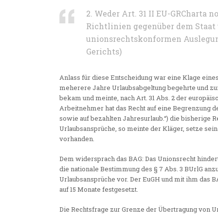
2. Weder Art. 31 II EU-GRCharta n
Richtlinien gegenüber dem Staat
unionsrechtskonformen Auslegung
Gerichts)
Anlass für diese Entscheidung war eine Klage eine
meherere Jahre Urlaubsabgeltung begehrte und zun
bekam und meinte, nach Art. 31 Abs. 2 der europäi
Arbeitnehmer hat das Recht auf eine Begrenzung de
sowie auf bezahlten Jahresurlaub.“) die bisherige
Urlaubsansprüche, so meinte der Kläger, setze sei
vorhanden.
Dem widersprach das BAG: Das Unionsrecht hindert
die nationale Bestimmung des § 7 Abs. 3 BUrlG anz
Urlaubsansprüche vor. Der EuGH und mit ihm das BA
auf 15 Monate festgesetzt.
Die Rechtsfrage zur Grenze der Übertragung von U