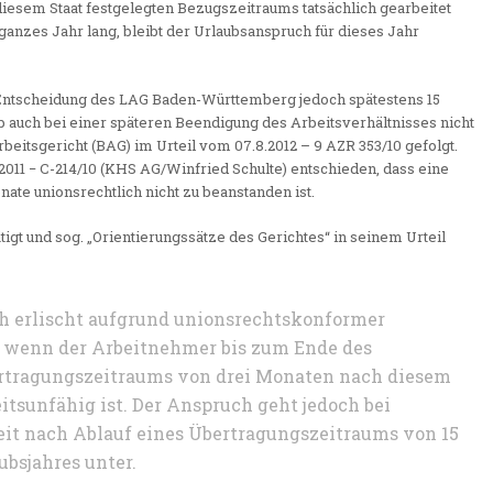
esem Staat festgelegten Bezugszeitraums tatsächlich gearbeitet
ganzes Jahr lang, bleibt der Urlaubsanspruch für dieses Jahr
 Entscheidung des LAG Baden-Württemberg jedoch spätestens 15
b auch bei einer späteren Beendigung des Arbeitsverhältnisses nicht
beitsgericht (BAG) im Urteil vom 07.8.2012 – 9 AZR 353/10 gefolgt.
2011 − C-214/10 (KHS AG/Winfried Schulte) entschieden, dass eine
te unionsrechtlich nicht zu beanstanden ist.
tigt und sog. „Orientierungssätze des Gerichtes“ in seinem Urteil
ch erlischt aufgrund unionsrechtskonformer
t, wenn der Arbeitnehmer bis zum Ende des
ertragungszeitraums von drei Monaten nach diesem
itsunfähig ist. Der Anspruch geht jedoch bei
eit nach Ablauf eines Übertragungszeitraums von 15
bsjahres unter.