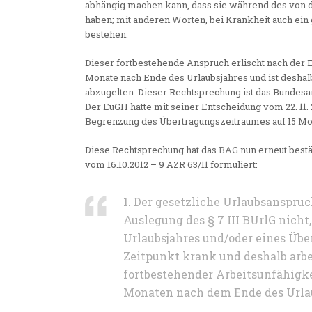
abhängig machen kann, dass sie während des von di
haben; mit anderen Worten, bei Krankheit auch ein 
bestehen.
Dieser fortbestehende Anspruch erlischt nach der
Monate nach Ende des Urlaubsjahres und ist deshal
abzugelten. Dieser Rechtsprechung ist das Bundesar
Der EuGH hatte mit seiner Entscheidung vom 22. 11. 
Begrenzung des Übertragungszeitraumes auf 15 Mona
Diese Rechtsprechung hat das
BAG
nun erneut bestä
vom 16.10.2012 – 9 AZR 63/11 formuliert:
1. Der gesetzliche Urlaubsanspru
Auslegung des § 7 III BUrlG nich
Urlaubsjahres und/oder eines Üb
Zeitpunkt krank und deshalb arbe
fortbestehender Arbeitsunfähigk
Monaten nach dem Ende des Urlau