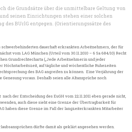
och die Grundsätze über die unmittelbare Geltung von
 und seinen Einrichtungen stehen einer solchen
 des BUrlG entgegen. (Orientierungssätze des
s schwerbehinderten dauerhaft erkrankten Arbeitnehmers, der für
ächst vom LAG München (Urteil vom 30.11.2010 – 6 Sa 684/10) Recht
schen Grundrechtecharta („Jede Arbeitnehmerin und jeder
r Höchstarbeitszeit, auf tägliche und wöchentliche Ruhezeiten
 Rechtsprechung des BAG angreifen zu können. Eine Verjährung der
ne Genesung voraus. Deshalb seien alle Altansprüche noch
 nach der Entscheidung des EuGH vom 22.11.2011 eben gerade nicht,
uwenden, auch diese sieht eine Grenze der Übertragbarkeit für
G haben diese Grenze im Fall der langzeiterkrankten Mitarbeiter
rlaubsansprüchen dürfte damit als geklärt angesehen werden.