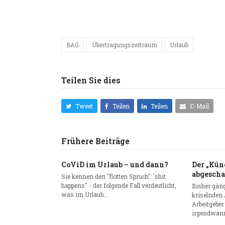
BAG
Übertragungszeitraum
Urlaub
Teilen Sie dies
Tweet
Teilen
Teilen
E-Mail
Frühere Beiträge
CoViD im Urlaub – und dann?
Der „Kün
abgescha
Sie kennen den "flotten Spruch": 'shit
happens" - der folgende Fall verdeutlicht,
Bisher gäng
was im Urlaub…
kriselnden 
Arbeitgeber
irgendwann