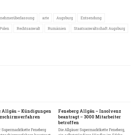
tnehmerüberlassung
arte
Augsburg
Entsendung
Polen
Rechtsanwalt
Rumänien
Staatsanwaltschaft Augsburg
 Allgäu – Kündigungen
Feneberg Allgäu – Insolvenz
zschirmverfahren
beantragt – 3000 Mitarbeiter
betroffen
r Supermarktkette Feneberg
Die Allgäuer Supermarktkette Feneberg,
utzschirmverfahren beantragt,
ein selbstständiger Händler im Edeka-