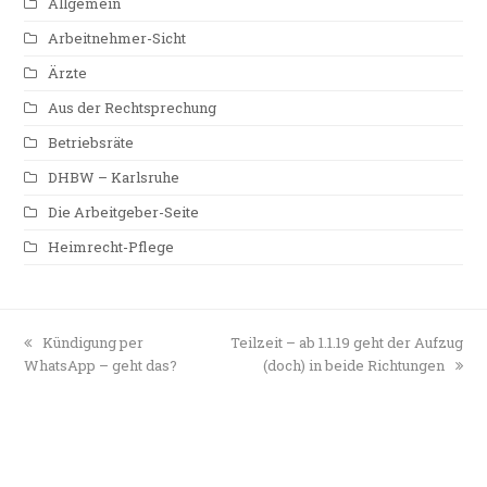
Allgemein
Arbeitnehmer-Sicht
Ärzte
Aus der Rechtsprechung
Betriebsräte
DHBW – Karlsruhe
Die Arbeitgeber-Seite
Heimrecht-Pflege
vorheriger
Kündigung per
Nächster
Teilzeit – ab 1.1.19 geht der Aufzug
WhatsApp – geht das?
Beitrag:
Beitrag:
(doch) in beide Richtungen