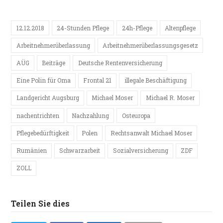
12.12.2018
24-Stunden Pflege
24h-Pflege
Altenpflege
Arbeitnehmerüberlassung
Arbeitnehmerüberlassungsgesetz
AÜG
Beiträge
Deutsche Rentenversicherung
Eine Polin für Oma
Frontal 21
illegale Beschäftigung
Landgericht Augsburg
Michael Moser
Michael R. Moser
nachentrichten
Nachzahlung
Osteuropa
Pflegebedürftigkeit
Polen
Rechtsanwalt Michael Moser
Rumänien
Schwarzarbeit
Sozialversicherung
ZDF
ZOLL
Teilen Sie dies