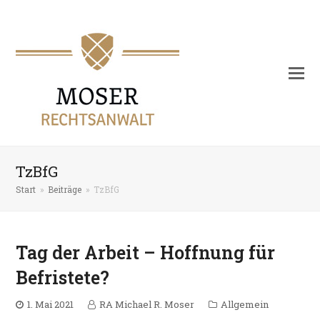
TzBfG
Start
»
Beiträge
»
TzBfG
Tag der Arbeit – Hoffnung für
Befristete?
1. Mai 2021
RA Michael R. Moser
Allgemein