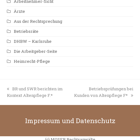
Arbeitnehmer-Sicht
Ärzte
Aus der Rechtsprechung
Betriebsräte
DHBW – Karlsruhe
Die Arbeitgeber-Seite
Heimrecht-Pflege
vorheriger
BR und SWR berichten im
Nächster
Betriebsprüfungen bei
Kontext Altenpflege F.*
Beitrag:
Kunden von Altenpflege F*
Beitrag:
Impressum und Datenschutz
(c) MOSER Rechtsanwälte