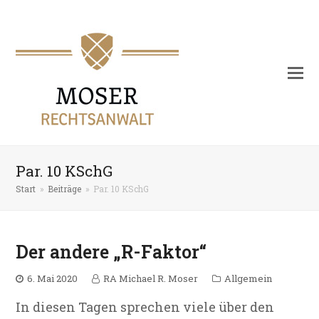
Par. 10 KSchG
Start
»
Beiträge
»
Par. 10 KSchG
Der andere „R-Faktor“
6. Mai 2020
RA Michael R. Moser
Allgemein
In diesen Tagen sprechen viele über den